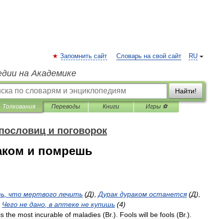
Запомнить сайт
Словарь на свой сайт
RU
едии на Академике
Найти!
Толкования
Переводы
Книги
Игры ⚽
пословиц и поговорок
аком и помрешь
ть
,
что
мертвого
лечить
(
Д
),
Дурак
дураком
останется
(
Д
),
,
Чего
не
дано
,
в
аптеке
не
купишь
(
4
)
is
the
most
incurable
of
maladies
(
Br
.
).
Fools
will
be
fools
(
Br
.
).