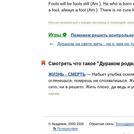
Fools
will
be
fools
still
(
Am
.
).
Не
who
is
born
a
fool
,
always
a
fool
(
Am
.
).
There
is
no
cure
f
Русско
-
английский
словарь
пословиц
и
поговорок
.
Ака
Игры ⚽
Поможем решить контрольну
Дураком на свете жить - ни о чем не т
Смотреть что такое "Дураком родил
ЖИЗНЬ - СМЕРТЬ
— Набьет улыбка оскоми
оглянешься, помрешь не спохватишься. Жи
сито, ни в решето. Жить плохо, да ведь 
народа
© Академик, 2000-2026
Обратная связь:
Техподдерж
👣 Путешествия