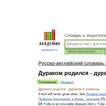
Словари и энциклоп
academic.ru
Русско-английский словарь пословиц и поговорок
Русско-английский словарь 
Дураком родился - дур
Толкование
Перевод
Дураком
родился
-
дураком
и
помрешь
A
fool
will
never
grow
wise
.
See
Дурака
учи
Пьяница
проспится
,
а
дурак
-
никогда
(
П
)
Cf:
Folly
is
an
incurable
disease
(
Am
.
).
Folly